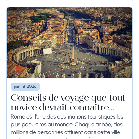
semaines, les...
juin 18, 2026
Conseils de voyage que tout
novice devrait connaître
avant de se rendre à Rome
Rome est l'une des destinations touristiques les
plus populaires au monde. Chaque année, des
millions de personnes affluent dans cette ville