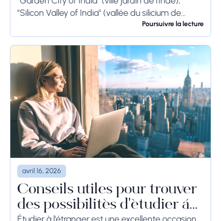
"Garden City of India" (ville jardin de l'Inde),
"Silicon Valley of India" (vallée du silicium de
l'Inde) et "IT Hub" (centre...
Poursuivre la lecture
avril 16, 2026
Conseils utiles pour trouver
des possibilités d'étudier à
l'étranger
Étudier à l'étranger est une excellente occasion