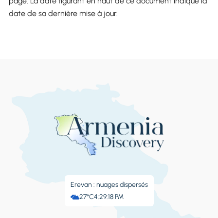
page. La date figurant en haut de ce document indique la
date de sa dernière mise à jour.
Erevan : nuages ​​dispersés
27°C
4:29:18 PM