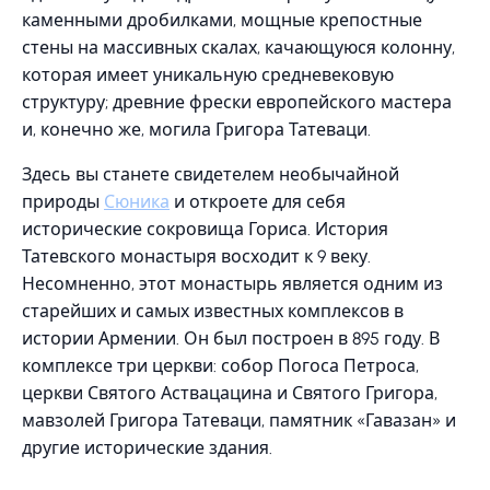
каменными дробилками, мощные крепостные
стены на массивных скалах, качающуюся колонну,
которая имеет уникальную средневековую
структуру; древние фрески европейского мастера
и, конечно же, могила Григора Татеваци.
Здесь вы станете свидетелем необычайной
природы
Сюника
и откроете для себя
исторические сокровища Гориса. История
Татевского монастыря восходит к 9 веку.
Несомненно, этот монастырь является одним из
старейших и самых известных комплексов в
истории Армении. Он был построен в 895 году. В
комплексе три церкви: собор Погоса Петроса,
церкви Святого Аствацацина и Святого Григора,
мавзолей Григора Татеваци, памятник «Гавазан» и
другие исторические здания.