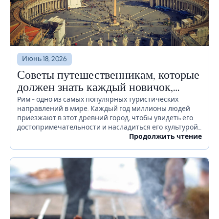
Июнь 18, 2026
Советы путешественникам, которые
должен знать каждый новичок,
прежде чем отправиться в Рим
Рим - одно из самых популярных туристических
направлений в мире. Каждый год миллионы людей
приезжают в этот древний город, чтобы увидеть его
достопримечательности и насладиться его культурой.
Если вы планируете посетить Рим в ближайшее
Продолжить чтение
время, есть...