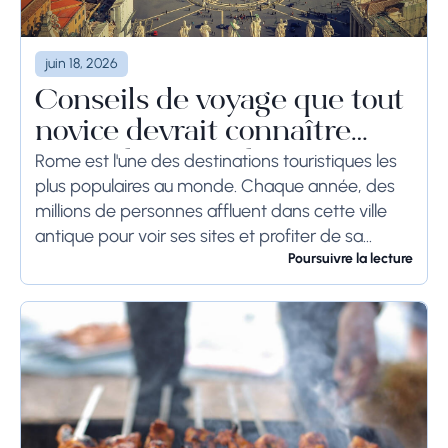
juin 18, 2026
Conseils de voyage que tout
novice devrait connaître
avant de se rendre à Rome
Rome est l'une des destinations touristiques les
plus populaires au monde. Chaque année, des
millions de personnes affluent dans cette ville
antique pour voir ses sites et profiter de sa
culture. Si vous prévoyez de visiter...
Poursuivre la lecture