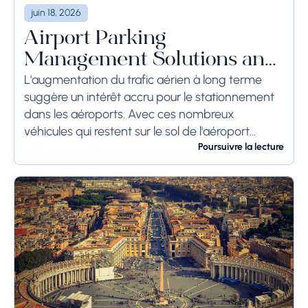
juin 18, 2026
Airport Parking
Management Solutions and
Systems
L'augmentation du trafic aérien à long terme
suggère un intérêt accru pour le stationnement
dans les aéroports. Avec ces nombreux
véhicules qui restent sur le sol de l'aéroport
pendant une longue période, voire des
Poursuivre la lecture
semaines, les...