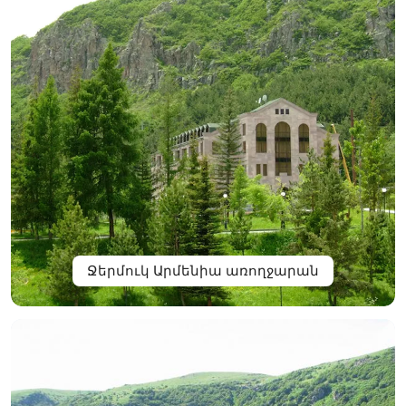
Ջերմուկ Արմենիա առողջարան