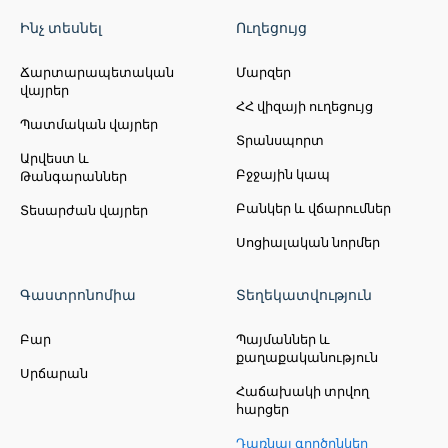
Ինչ տեսնել
Ուղեցույց
Ճարտարապետական
Մարզեր
վայրեր
ՀՀ վիզայի ուղեցույց
Պատմական վայրեր
Տրանսպորտ
Արվեստ և
Բջջային կապ
Թանգարաններ
Բանկեր և վճարումներ
Տեսարժան վայրեր
Սոցիալական նորմեր
Գաստրոնոմիա
Տեղեկատվություն
Բար
Պայմաններ և
քաղաքականություն
Սրճարան
Հաճախակի տրվող
հարցեր
Դառնալ գործընկեր