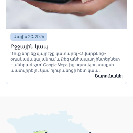
Մայիս 20, 2026
Բջջային կապ
Դուք նոր եք վայրէջք կատարել «Զվարթնոց»
օդանավակայանում և Ձեզ անհապաղ ինտերնետ
է անհրաժեշտ՝ Google Maps-ից օգտվելու, տաքսի
պատվիրելու կամ հյուրանոցի հետ կապ
հաստատելու համար։ Լավ նորություն.
Շարունակել
Հայաստանում տեղական SIM քարտ ձեռք բերելը
Ձեր ճամփորդության ամենապարզ և...