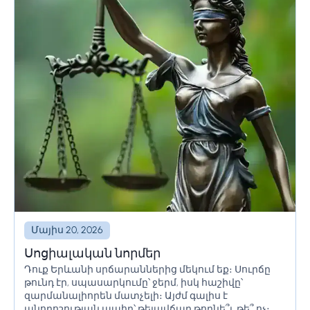
Մայիս 20, 2026
Սոցիալական նորմեր
Դուք Երևանի սրճարաններից մեկում եք։ Սուրճը
թունդ էր, սպասարկումը՝ ջերմ, իսկ հաշիվը՝
զարմանալիորեն մատչելի։ Այժմ գալիս է
անորոշության պահը՝ թեյավճար թողնե՞լ, թե՞ ոչ։