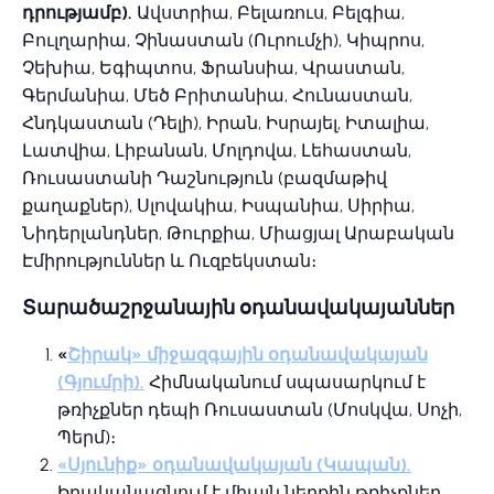
դրությամբ).
Ավստրիա, Բելառուս, Բելգիա,
Բուլղարիա, Չինաստան (Ուրումչի), Կիպրոս,
Չեխիա, Եգիպտոս, Ֆրանսիա, Վրաստան,
Գերմանիա, Մեծ Բրիտանիա, Հունաստան,
Հնդկաստան (Դելի), Իրան, Իսրայել, Իտալիա,
Լատվիա, Լիբանան, Մոլդովա, Լեհաստան,
Ռուսաստանի Դաշնություն (բազմաթիվ
քաղաքներ), Սլովակիա, Իսպանիա, Սիրիա,
Նիդերլանդներ, Թուրքիա, Միացյալ Արաբական
Էմիրություններ և Ուզբեկստան։
Տարածաշրջանային օդանավակայաններ
«
Շիրակ» միջազգային օդանավակայան
(Գյումրի).
Հիմնականում սպասարկում է
թռիչքներ դեպի Ռուսաստան (Մոսկվա, Սոչի,
Պերմ)։
«Սյունիք» օդանավակայան (Կապան).
Իրականացնում է միայն ներքին թռիչքներ