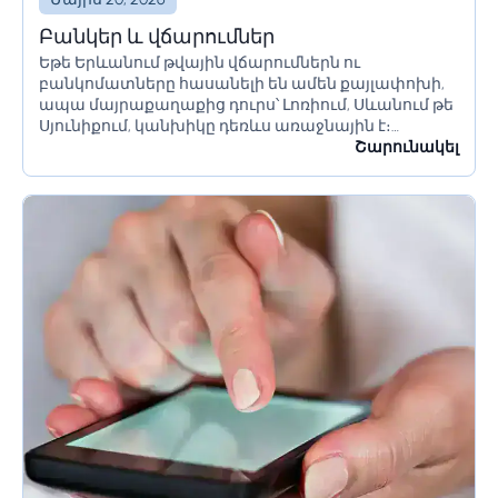
Բանկեր և վճարումներ
Եթե Երևանում թվային վճարումներն ու
բանկոմատները հասանելի են ամեն քայլափոխի,
ապա մայրաքաղաքից դուրս՝ Լոռիում, Սևանում թե
Սյունիքում, կանխիկը դեռևս առաջնային է։
Չնայած սրան՝ հայաստանյան բանկային
Շարունակել
հավելվածներն իրենց որակով չեն զիջում
միջազգային լավագույն լուծումներին։Այս
ուղեցույցը նախատեսված է...