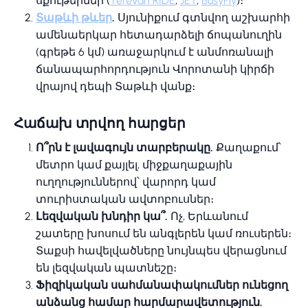
սքութերներ (
Yerevan RIDE
,
JET
,
BusyFly
)։
Տաթևի թևեր
.
Սյունիքում գտնվող աշխարհի
ամենաերկար հետադարձելի ճոպանուղին
(գրեթե 6 կմ) առաջարկում է անմոռանալի
ճանապարհորդություն Վորոտանի կիրճի
վրայով դեպի Տաթևի վանք։
Հաճախ տրվող հարցեր
Ո՞րն է լավագույն տարբերակը.
Քաղաքում՝
մետրո կամ քայլել, միջքաղաքային
ուղղություններով՝ վարորդ կամ
տուրիստական ավտոբուսներ։
Լեզվական խնդիր կա՞.
Ոչ, Երևանում
շատերը խոսում են անգլերեն կամ ռուսերեն։
Տաքսի հավելվածները նույնպես վերացնում
են լեզվական պատնեշը։
Ֆիզիկական սահմանափակումներ ունեցող
անձանց համար հարմարավետություն.