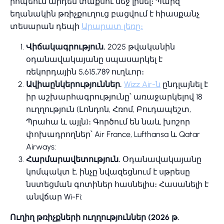
րոպեում արդեն տաքսու մեջ լինել։ Պարզ
եղանակին թռիչքուղուց բացվում է հիասքանչ
տեսարան դեպի
Արարատ լեռը։
Վիճակագրություն.
2025 թվականին
օդանավակայանը սպասարկել է
ռեկորդային 5,615,789 ուղևոր։
Ավիաընկերություններ.
Wizz Air-ն
ընդլայնել է
իր աշխարհագրությունը՝ առաջարկելով 18
ուղղություն (Լոնդոն, Հռոմ, Բուդապեշտ,
Պրահա և այլն)։ Գործում են նաև խոշոր
փոխադրողներ՝ Air France, Lufthansa և Qatar
Airways:
Հարմարավետություն.
Օդանավակայանը
կոմպակտ է, ինչը նվազեցնում է սթրեսը
նստեցման գոտիներ հասնելիս։ Հասանելի է
անվճար Wi-Fi:
Ուղիղ թռիչքների ուղղություններ (2026 թ.