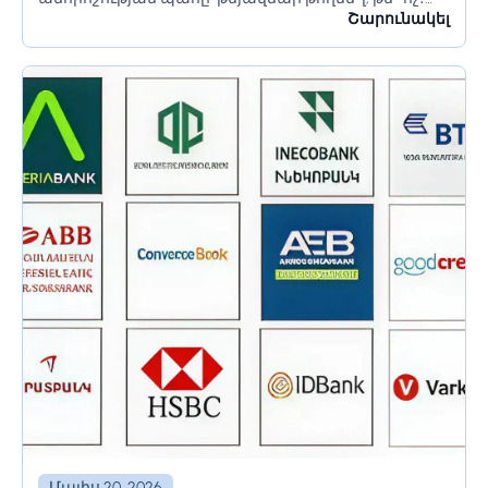
Եթե այո, ապա որքա՞ն։ Արդյոք կոպիտ չի՞ լինի
Շարունակել
չթողնելը։ Եվ սպասեք, վաղը մեկնում...
Մայիս 20, 2026