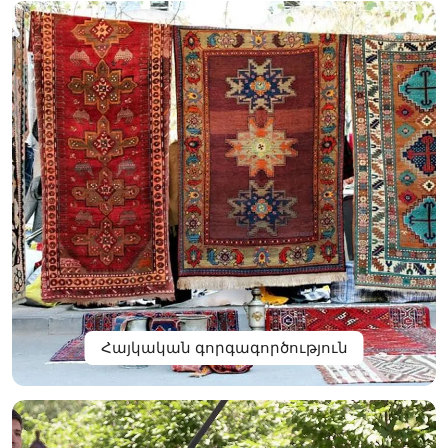
Հայկական գորգագործություն