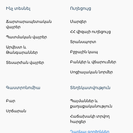
Ինչ տեսնել
Ուղեցույց
Ճարտարապետական
Մարզեր
վայրեր
ՀՀ վիզայի ուղեցույց
Պատմական վայրեր
Տրանսպորտ
Արվեստ և
Բջջային կապ
Թանգարաններ
Բանկեր և վճարումներ
Տեսարժան վայրեր
Սոցիալական նորմեր
Գաստրոնոմիա
Տեղեկատվություն
Բար
Պայմաններ և
քաղաքականություն
Սրճարան
Հաճախակի տրվող
հարցեր
Դառնալ գործընկեր