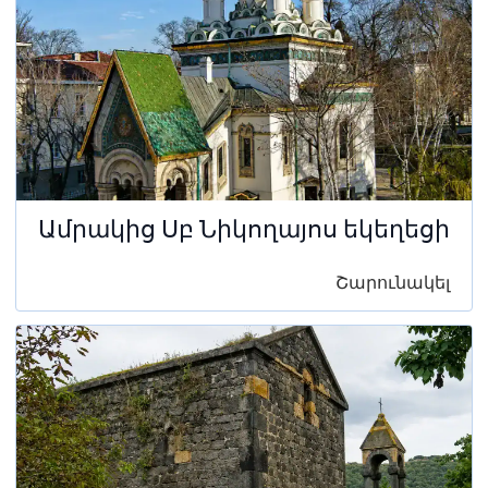
Ամրակից Սբ Նիկողայոս եկեղեցի
Շարունակել