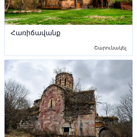
Հառիճավանք
Շարունակել