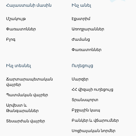
Հայաստանի մասին
Ինչ անել
Մշակույթ
Էքստրիմ
Փառատոններ
Առողջարաններ
Բլոգ
Ժամանց
Փառատոններ
Ինչ տեսնել
Ուղեցույց
Ճարտարապետական
Մարզեր
վայրեր
ՀՀ վիզայի ուղեցույց
Պատմական վայրեր
Տրանսպորտ
Արվեստ և
Բջջային կապ
Թանգարաններ
Բանկեր և վճարումներ
Տեսարժան վայրեր
Սոցիալական նորմեր