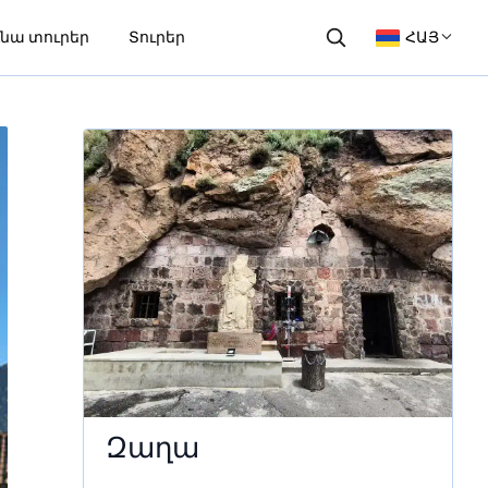
նա տուրեր
Տուրեր
ՀԱՅ
Զաղա