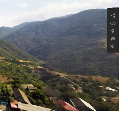
Կամակատար
մատուռ
Շարունակել