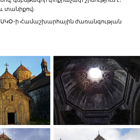
և տանիքով։
ՆԵՍԿՕ-ի Համաշխարհային ժառանգության