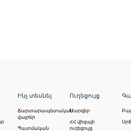
Ինչ տեսնել
Ուղեցույց
Գա
Ճարտարապետական
Մարզեր
Բա
վայրեր
եր
ՀՀ վիզայի
Սր
Պատմական
ուղեցույց