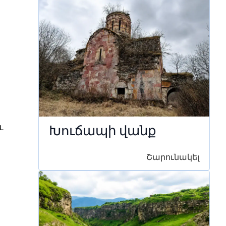
և
Խուճապի վանք
Շարունակել