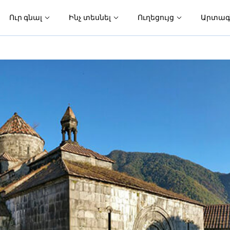
Ուր գնալ
Ինչ տեսնել
Ուղեցույց
Արտագ