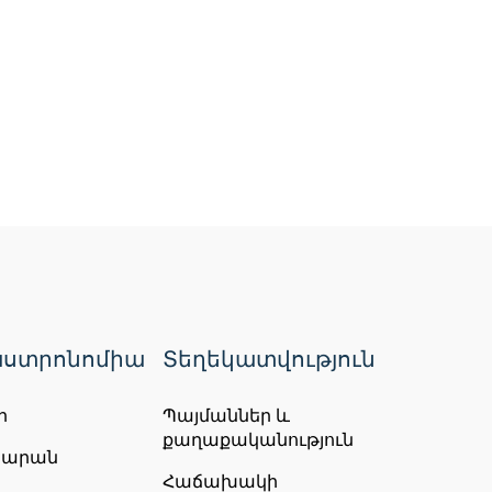
Շարունակել
ստրոնոմիա
Տեղեկատվություն
Սուրբ Հակոբ եկեղեցի
ր
Պայմաններ և
ՀՀ, Արարատի մարզ, Արարատ գյուղ
քաղաքականություն
Շարունակել
ճարան
Հաճախակի