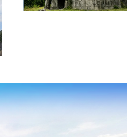
Սեդվու Սուրբ Նշան
վանք
Շարունակել