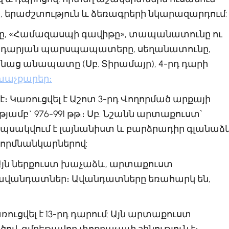
ն, երաժշտություն և ձեռագրերի նկարազարդում:
իթը, «Համազասպի գավիթը», տապանատունը ու
նադարյան պարսպապատերը, սեղանատունը,
սանաց անապատը (Սբ. Տիրամայր), 4-րդ դարի
խաչքարեր։
է։ Կառուցվել է Աշոտ 3-րդ Վողորմած արքայի
ամբ` 976-991 թթ.։ Սբ. Նշանն արտաքուստ՝
է. պսակվում է լայնանիստ և բարձրադիր գլանաձ
 որմնանկարներով:
.։ Այն ներքուստ խաչաձև, արտաքուստ
ւմ՝ ավանդատներ։ Ավանդատները եռահարկ են,
ուցվել է 13-րդ դարում: Այն արտաքուստ
ով, գմբեթավոր փոքրաչափ շինություն է։