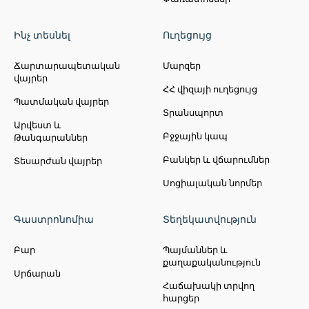
Ինչ տեսնել
Ուղեցույց
Ճարտարապետական
Մարզեր
վայրեր
ՀՀ վիզայի ուղեցույց
Պատմական վայրեր
Տրանսպորտ
Արվեստ և
Բջջային կապ
Թանգարաններ
Բանկեր և վճարումներ
Տեսարժան վայրեր
Սոցիալական նորմեր
Գաստրոնոմիա
Տեղեկատվություն
Բար
Պայմաններ և
քաղաքականություն
Սրճարան
Հաճախակի տրվող
հարցեր