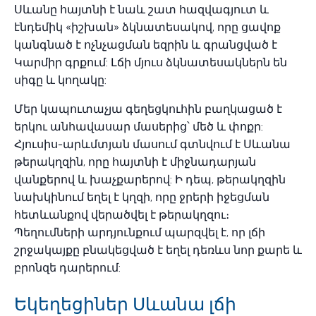
Սևանը հայտնի է նաև շատ հազվագյուտ և
էնդեմիկ «իշխան» ձկնատեսակով, որը ցավոք
կանգնած է ոչնչացման եզրին և գրանցված է
Կարմիր գրքում: Լճի մյուս ձկնատեսակներն են
սիգը և կողակը:
Մեր կապուտաչյա գեղեցկուհին բաղկացած է
երկու անհավասար մասերից՝ մեծ և փոքր:
Հյուսիս-արևմտյան մասում գտնվում է Սևանա
թերակղզին, որը հայտնի է միջնադարյան
վանքերով և խաչքարերով: Ի դեպ, թերակղզին
նախկինում եղել է կղզի, որը ջրերի իջեցման
հետևանքով վերածվել է թերակղզու։
Պեղումների արդյունքում պարզվել է, որ լճի
շրջակայքը բնակեցված է եղել դեռևս նոր քարե և
բրոնզե դարերում:
Եկեղեցիներ Սևանա լճի