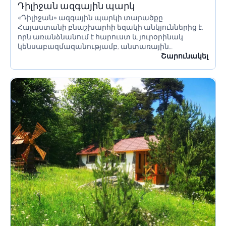
Դիլիջան ազգային պարկ
«Դիլիջան» ազգային պարկի տարածքը
Հայաստանի բնաշխարհի եզակի անկյուններից է,
որն առանձնանում է հարուստ և յուրօրինակ
կենսաբազմազանությամբ, անտառային
լանդշաֆտով, գիտական, ճանաչողական և
Շարունակել
տնտեսական բարձր արժեքներ ունեցող առանձին
էկոհամակարգերի ու բնության հուշարձանների
բնապահպանական, գիտաճանաչողական,
առողջապահական և ռեկրեացիոն բարձր...