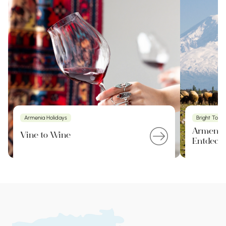
Armenia Holidays
Bright Tour
Armenien
Vine to Wine
Entdecku