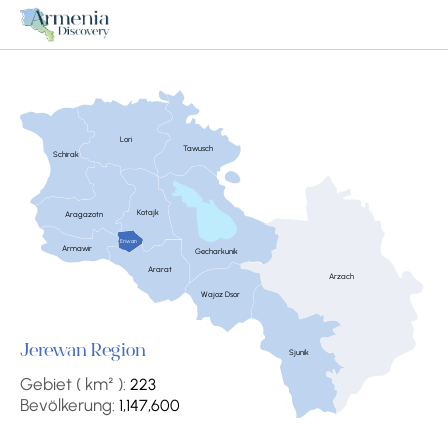
Lori
Tawusch
Schirak
Kotajk
Aragazotn
Eriwan
Armawir
Gecharkunik
Ararat
Arzach
Wajoz Dsor
Jerewan Region
Sjunik
Gebiet ( km² ):
223
Bevölkerung:
1,147,600