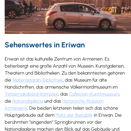
Sehenswertes in Eriwan
Eriwan ist das kulturelle Zentrum von Armenien. Es
beherbergt eine große Anzahl von Museen, Kunstgalerien,
Theatern und Bibliotheken. Zu den bekanntesten gehören
die
Matenadaran-Bibliothek
, das Museum für alte
Handschriften, das armenische Völkermordmuseum im
Tsitsernakaberd-Komplex
, das
Cafesjian-Kunstmuseum
,
die
Nationalgalerie
und das
Historische Museum
Armeniens
. Die beiden letzteren teilen sich das schöne
Hauptgebäude auf dem
Platz der Republik
in Eriwan. Die
berühmten "singenden" Springbrunnen vor der
Nationalgalerie machen den Blick auf das Gebäude und