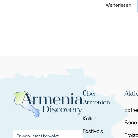
Weiterlesen
Über
Akti
Armenien
Extr
Kultur
Sanat
Festivals
Freize
Eriwan: leicht bewölkt