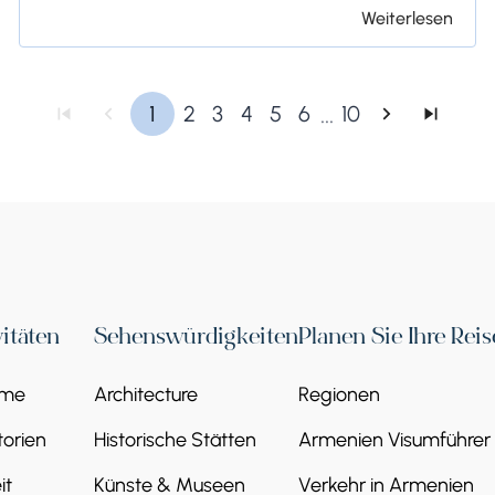
Weiterlesen
...
1
2
3
4
5
6
10
vitäten
Sehenswürdigkeiten
Planen Sie Ihre Reis
eme
Architecture
Regionen
orien
Historische Stätten
Armenien Visumführer
it
Künste & Museen
Verkehr in Armenien