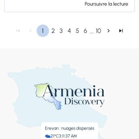
Poursuivre la lecture
...
1
2
3
4
5
6
10
Erevan : nuages ​​dispersés
21°C
3:11:38 AM